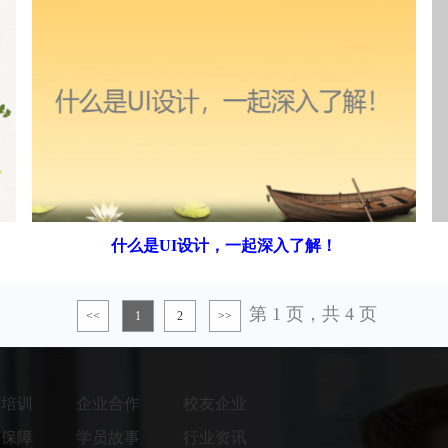
什么是UI设计，一起深入了解！
第 1 页，共 4 页
<<
1
2
>>
程培训
企业合作
校友企业
业保障
学员故事
行业资讯